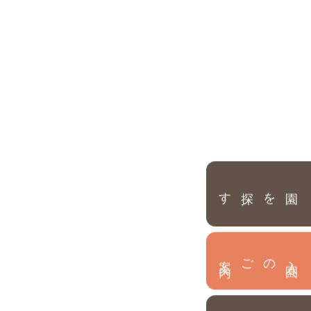
園を探す
内
入
園
のご案