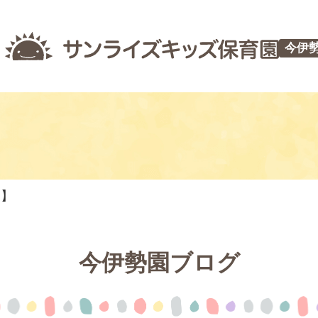
今伊
つ】
今伊勢園ブログ