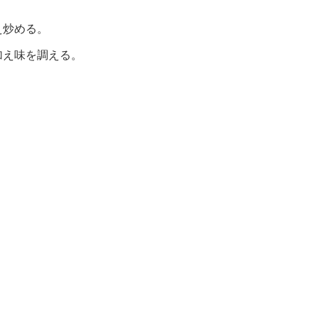
。
え炒める。
加え味を調える。