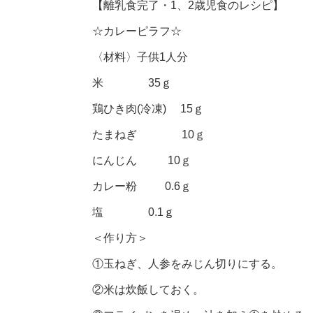
【離乳食完了・1、2歳児食のレシピ】
☆カレーピラフ☆
〈材料〉子供1人分
米 35ｇ
鶏ひき肉(冷凍) 15ｇ
たまねぎ 10ｇ
にんじん 10ｇ
カレー粉 0.6ｇ
塩 0.1ｇ
＜作り方＞
①玉ねぎ、人参をみじん切りにする。
②米は炊飯しておく。