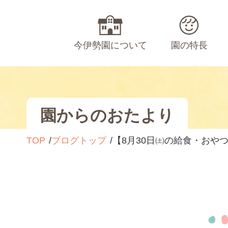
今伊勢園について
園の特長
園からのおたより
TOP
ブログトップ
【8月30日㈯の給食・おや