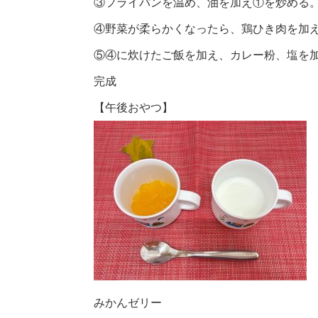
③フライパンを温め、油を加え①を炒める
④野菜が柔らかくなったら、鶏ひき肉を加
⑤④に炊けたご飯を加え、カレー粉、塩を
完成
【午後おやつ】
みかんゼリー