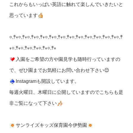
これからもいっぱい英語に触れて楽しんでいきたいと
思っています
𖡼.𖤣𖥧𖡼.𖤣𖥧𖡼.𖤣𖥧𖡼.𖤣𖥧𖡼.𖤣𖥧𖡼.𖤣𖥧𖡼.𖤣𖥧𖡼.𖤣𖥧𖡼.𖤣𖥧𖡼.𖤣𖥧𖡼.𖤣𖥧𖡼.𖤣𖥧𖡼.𖤣
𖥧𖡼.𖤣𖥧𖡼.𖤣𖥧𖡼.𖤣𖥧𖡼.𖤣𖥧𖡼.𖤣𖥧
入園をご希望の方や園見学も随時行っていますの
で、ぜひ園までお気軽にお問い合わせ下さい😊
Instagramも開設しています。
毎週火曜日、木曜日に公開していますのでこちらも是
非ご覧になって下さい
サンライズキッズ保育園今伊勢園