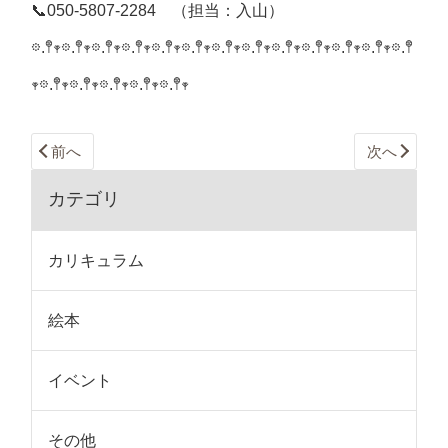
📞050-5807-2284 （担当：入山）
𖡼.𖤣𖥧𖡼.𖤣𖥧𖡼.𖤣𖥧𖡼.𖤣𖥧𖡼.𖤣𖥧𖡼.𖤣𖥧𖡼.𖤣𖥧𖡼.𖤣𖥧𖡼.𖤣𖥧𖡼.𖤣𖥧𖡼.𖤣𖥧𖡼.𖤣𖥧𖡼.𖤣
𖥧𖡼.𖤣𖥧𖡼.𖤣𖥧𖡼.𖤣𖥧𖡼.𖤣𖥧𖡼.𖤣𖥧
前へ
次へ
カテゴリ
カリキュラム
絵本
イベント
その他