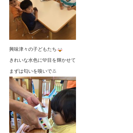
興味津々の子どもたち
きれいな水色に🩵目を輝かせて
まずは匂いを嗅いで👃