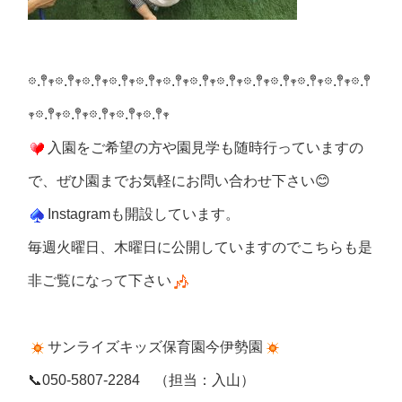
𖡼.𖤣𖥧𖡼.𖤣𖥧𖡼.𖤣𖥧𖡼.𖤣𖥧𖡼.𖤣𖥧𖡼.𖤣𖥧𖡼.𖤣𖥧𖡼.𖤣𖥧𖡼.𖤣𖥧𖡼.𖤣𖥧𖡼.𖤣𖥧𖡼.𖤣𖥧𖡼.𖤣
𖥧𖡼.𖤣𖥧𖡼.𖤣𖥧𖡼.𖤣𖥧𖡼.𖤣𖥧𖡼.𖤣𖥧
入園をご希望の方や園見学も随時行っていますの
で、ぜひ園までお気軽にお問い合わせ下さい😊
Instagramも開設しています。
毎週火曜日、木曜日に公開していますのでこちらも是
非ご覧になって下さい
サンライズキッズ保育園今伊勢園
📞050-5807-2284 （担当：入山）