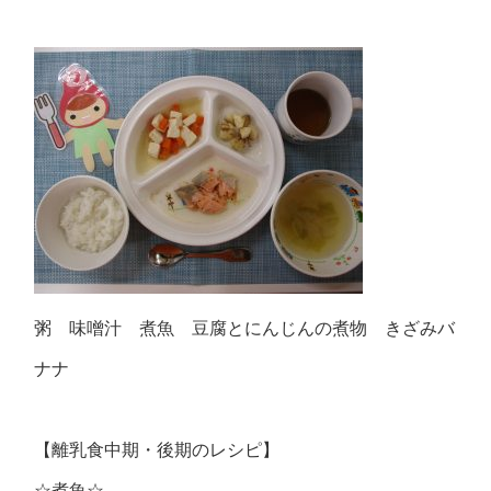
粥 味噌汁 煮魚 豆腐とにんじんの煮物 きざみバ
ナナ
【離乳食中期・後期のレシピ】
☆煮魚☆