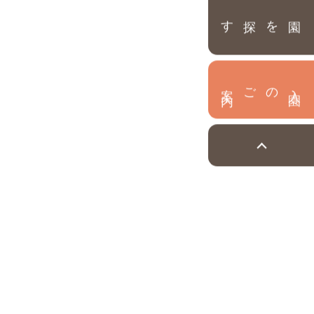
園を探す
内
入
園
のご案