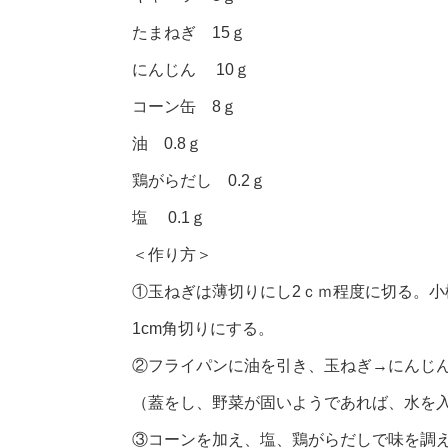
たまねぎ 15ｇ
にんじん 10ｇ
コーン缶 8ｇ
油 0.8ｇ
鶏がらだし 0.2ｇ
塩 0.1ｇ
＜作り方＞
①玉ねぎは薄切りにし2ｃｍ程度に切る。小
1cm角切りにする。
②フライパンに油を引き、玉ねぎ→にんじ
（蓋をし、野菜が固いようであれば、水を
③コーンを加え、塩、鶏がらだしで味を調