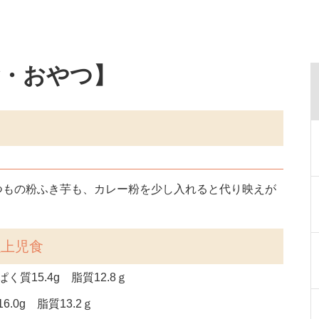
食・おやつ】
つもの粉ふき芋も、カレー粉を少し入れると代り映えが
以上児食
く質15.4g 脂質12.8ｇ
.0g 脂質13.2ｇ