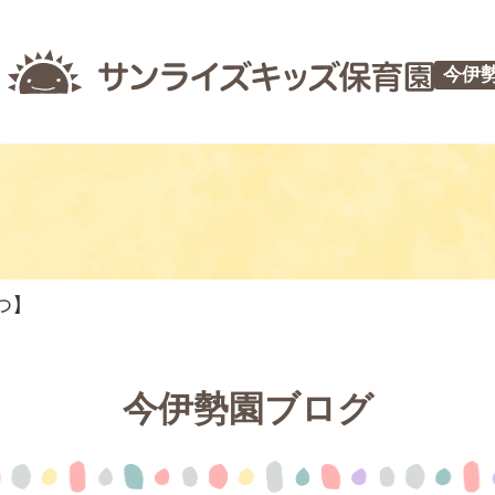
今伊
つ】
今伊勢園ブログ