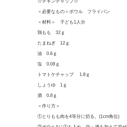
☆チキンチャップ☆
＜必要なもの＞ボウル フライパン
＜材料＞ 子ども1人分
鶏もも 32ｇ
たまねぎ 12ｇ
油 0.6ｇ
塩 0.08ｇ
トマトケチャップ 1.8ｇ
しょうゆ 1ｇ
酒 0.8ｇ
＜作り方＞
①とりもも肉を4等分に切る。(1cm角位)
②ボウルAに①を入れ、塩・酒を加えて混ぜ