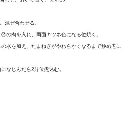
れ、混ぜ合わせる。
て②の肉を入れ、両面キツネ色になる位焼く。
しの水を加え、たまねぎがやわらかくなるまで炒め煮に
になじんだら2分位煮込む。