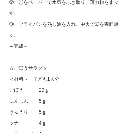
② ①をペーパーで水気をふき取り、薄力粉をまぶ
す。
③ フライパンを熱し油を入れ、中火で②を両面焼
く。
～完成～
☆ごぼうサラダ☆
＜材料＞ 子ども1人分
ごぼう 20ｇ
にんじん 5ｇ
きゅうり 5ｇ
ツナ 4ｇ