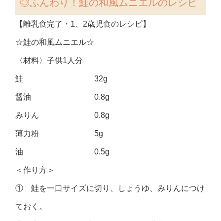
◎ふんわり！鮭の和風ムニエル
のレシピ
【離乳食完了・1、2歳児食のレシピ】
☆鮭の和風ムニエル☆
〈材料〉子供1人分
鮭 32g
醤油 0.8g
みりん 0.8g
薄力粉 5g
油 0.5g
＜作り方＞
① 鮭を一口サイズに切り、しょうゆ、みりんにつけ
ておく。