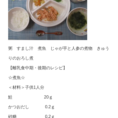
粥 すまし汁 煮魚 じゃが芋と人参の煮物 きゅう
りのおろし煮
【離乳食中期・後期のレシピ】
☆煮魚☆
＜材料＞子供1人分
鮭 20ｇ
かつおだし 0.2ｇ
砂糖 0.2ｇ