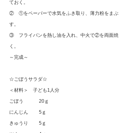
ておく。
② ①をペーパーで水気をふき取り、薄力粉をまぶ
す。
③ フライパンを熱し油を入れ、中火で②を両面焼
く。
～完成～
☆ごぼうサラダ☆
＜材料＞ 子ども1人分
ごぼう 20ｇ
にんじん 5ｇ
きゅうり 5ｇ