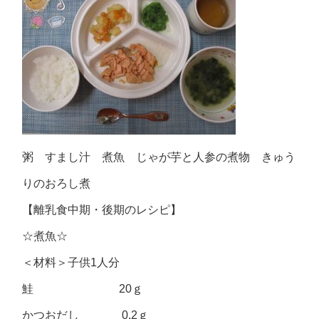
粥 すまし汁 煮魚 じゃが芋と人参の煮物 きゅう
りのおろし煮
【離乳食中期・後期のレシピ】
☆煮魚☆
＜材料＞子供1人分
鮭 20ｇ
かつおだし 0.2ｇ