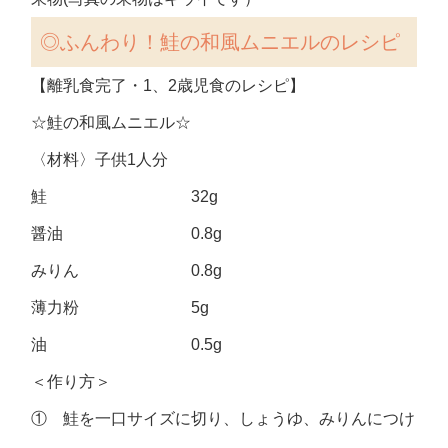
◎ふんわり！鮭の和風ムニエル
のレシピ
【離乳食完了・1、2歳児食のレシピ】
☆鮭の和風ムニエル☆
〈材料〉子供1人分
鮭 32g
醤油 0.8g
みりん 0.8g
薄力粉 5g
油 0.5g
＜作り方＞
① 鮭を一口サイズに切り、しょうゆ、みりんにつけ