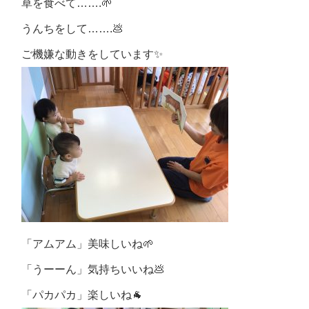
草を食べて…….🌱
うんちをして…….💩
ご機嫌な動きをしています✨
「アムアム」美味しいね🌱
「うーーん」気持ちいいね💩
「パカパカ」楽しいね🐐