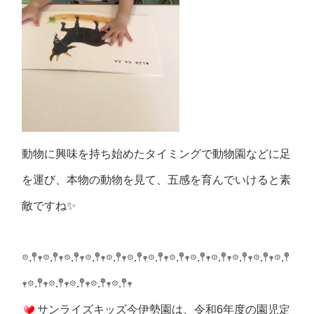
動物に興味を持ち始めたタイミングで動物園などに足
を運び、本物の動物を見て、五感を育んでいけると素
敵ですね✨
𖡼.𖤣𖥧𖡼.𖤣𖥧𖡼.𖤣𖥧𖡼.𖤣𖥧𖡼.𖤣𖥧𖡼.𖤣𖥧𖡼.𖤣𖥧𖡼.𖤣𖥧𖡼.𖤣𖥧𖡼.𖤣𖥧𖡼.𖤣𖥧𖡼.𖤣𖥧𖡼.𖤣
𖥧𖡼.𖤣𖥧𖡼.𖤣𖥧𖡼.𖤣𖥧𖡼.𖤣𖥧𖡼.𖤣𖥧
サンライズキッズ今伊勢園は、令和6年度の園児定