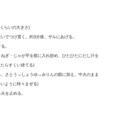
mくらいの大きさ)
注いでつけ置く。約3分後、ザルにあげる。
する。
まねぎ・じゃが芋を順に入れ炒め、ひたひたにだし汁を
たらすくい捨てる)
ら、さとう→しょうゆ→みりんの順に加え、中火のまま
ないように時々まぜる)
ら火を止める。