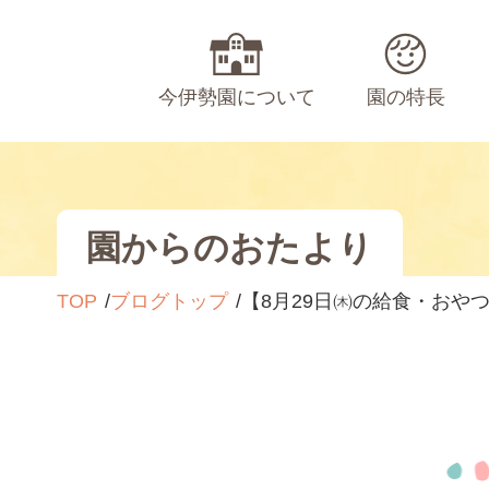
今伊勢園について
園の特長
園からのおたより
TOP
ブログトップ
【8月29日㈭の給食・おや