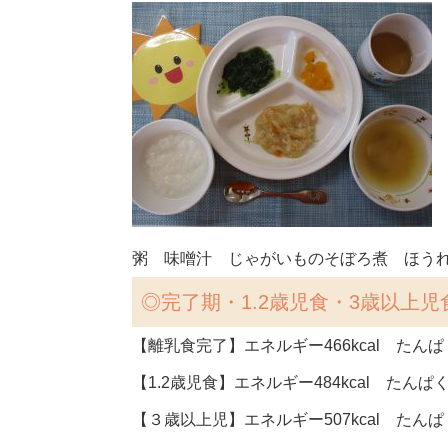
粥 味噌汁 じゃがいものそぼろ煮 ほう
◎
完了期・1.2歳児食・3歳以上児
【離乳食完了】エネルギー466kcal たんぱく
【1.2歳児食】エネルギー484kcal たんぱく
【３歳以上児】エネルギー507kcal たんぱく