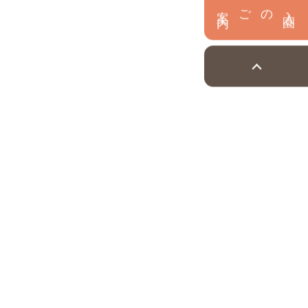
内
入
園
のご案