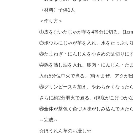
〈材料〉子供1人
＜作り方＞
①皮をむいたじゃが芋を4等分に切る。(1c
②ボウルにじゃが芋を入れ、水をたっぷり
③たまねぎ・にんじんを小さめの乱切りに
④鍋を熱し油を入れ、豚肉・にんじん・た
入れ5分位中火で煮る。(時々まぜ、アクが出
⑤グリンピースを加え、やわらかくなった
さらに約2分弱火で煮る。(鍋底がこげつか
⑥全体が茶色く色づき味がしみ込んできた
～完成～
☆ほうれん草のお浸し☆