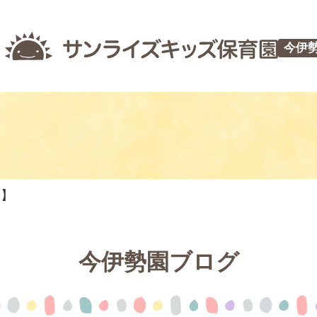
今伊
つ】
今伊勢園ブログ