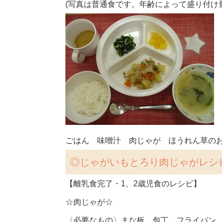
(写真は普通食です。年齢によって盛り付け
ごはん 味噌汁 肉じゃが ほうれん草の
◎
じゃがいもとろり肉じゃがレシ
【離乳食完了・1、2歳児食のレシピ】
☆肉じゃが☆
〈必要なもの〉まな板、包丁、フライパン