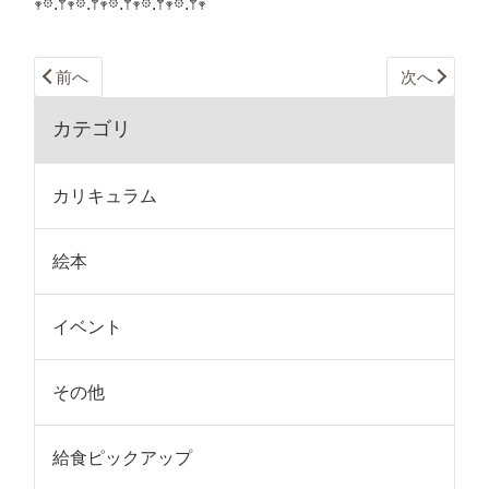
𖥧𖡼.𖤣𖥧𖡼.𖤣𖥧𖡼.𖤣𖥧𖡼.𖤣𖥧𖡼.𖤣𖥧
前へ
次へ
カテゴリ
カリキュラム
絵本
イベント
その他
給食ピックアップ