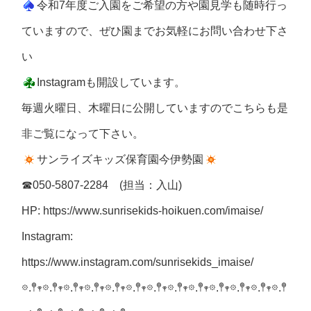
令和7年度ご入園をご希望の方や園見学も随時行っ
ていますので、ぜひ園までお気軽にお問い合わせ下さ
い
Instagramも開設しています。
毎週火曜日、木曜日に公開していますのでこちらも是
非ご覧になって下さい。
サンライズキッズ保育園今伊勢園
☎050-5807-2284 (担当：入山)
HP: https://www.sunrisekids-hoikuen.com/imaise/
Instagram:
https://www.instagram.com/sunrisekids_imaise/
𖡼.𖤣𖥧𖡼.𖤣𖥧𖡼.𖤣𖥧𖡼.𖤣𖥧𖡼.𖤣𖥧𖡼.𖤣𖥧𖡼.𖤣𖥧𖡼.𖤣𖥧𖡼.𖤣𖥧𖡼.𖤣𖥧𖡼.𖤣𖥧𖡼.𖤣𖥧𖡼.𖤣