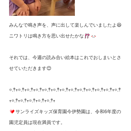
みんなで鳴き声を、声に出して楽しんでいましたよ😆
ニワトリは鳴き方を思い出せたかな
それでは、今週の読み合い絵本はこれでおしまいとさ
せていただきます😊
𖡼.𖤣𖥧𖡼.𖤣𖥧𖡼.𖤣𖥧𖡼.𖤣𖥧𖡼.𖤣𖥧𖡼.𖤣𖥧𖡼.𖤣𖥧𖡼.𖤣𖥧𖡼.𖤣𖥧𖡼.𖤣𖥧𖡼.𖤣𖥧𖡼.𖤣𖥧𖡼.𖤣
𖥧𖡼.𖤣𖥧𖡼.𖤣𖥧𖡼.𖤣𖥧𖡼.𖤣𖥧𖡼.𖤣𖥧
サンライズキッズ保育園今伊勢園は、令和6年度の
園児定員は現在満員です。