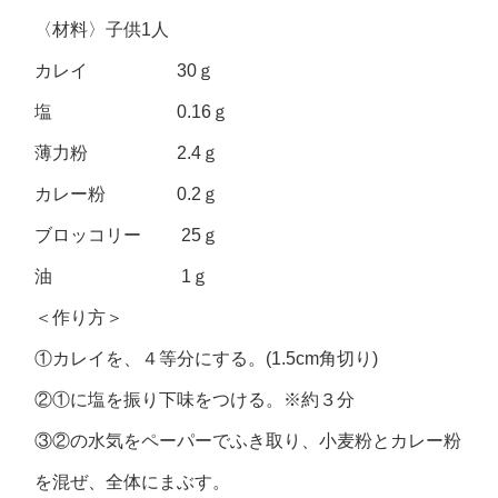
〈材料〉子供1人
カレイ 30ｇ
塩 0.16ｇ
薄力粉 2.4ｇ
カレー粉 0.2ｇ
ブロッコリー 25ｇ
油 1ｇ
＜作り方＞
①カレイを、４等分にする。(1.5cm角切り)
②①に塩を振り下味をつける。※約３分
③②の水気をペーパーでふき取り、小麦粉とカレー粉
を混ぜ、全体にまぶす。