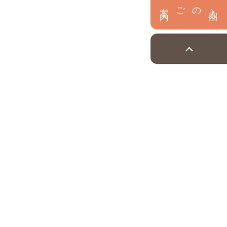
内
入
園
のご案