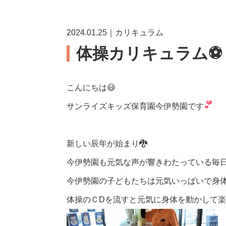
2024.01.25｜カリキュラム
体操カリキュラム⚽
こんにちは😃
サンライズキッズ保育園今伊勢園です
新しい辰年が始まり🐉
今伊勢園も元気な声が響きわたっている毎
今伊勢園の子どもたちは元気いっぱいで身
体操のＣDを流すと元気に身体を動かして