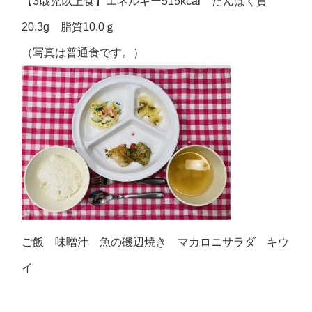
【3歳児以上食】エネルギー515kcal たんぱく質
20.3g 脂質10.0ｇ
（写真は普通食です。）
ご飯 味噌汁 魚の磯辺焼き マカロニサラダ キウ
イ