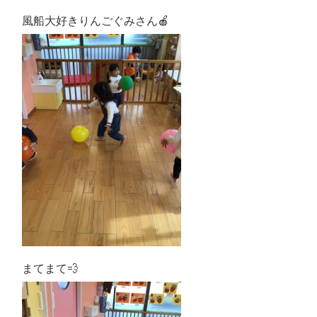
風船大好き
りんごぐみさん🍎
まてまて💨