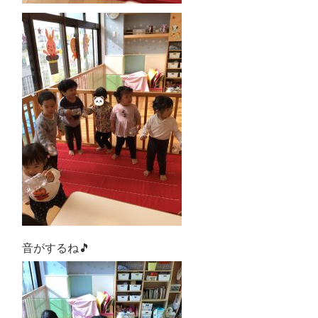
音がするね
🎵