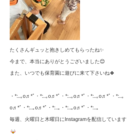
たくさんギュッと抱きしめてもらったね✨
今まで、本当にありがとうございました😊
また、いつでも保育園に遊びに来て下さいね🍀
・
*:..
｡
o
♬*ﾟ・
*:..
｡
o
♬*ﾟ・
*:..
｡
o
♬*ﾟ・
*:..
｡
o
♬*ﾟ・
*:..
｡
o
♬*ﾟ・
*:..
｡
o
♬*ﾟ・
*:..
｡・
*:..
｡
o
♬*ﾟ・
*:..
｡
毎週、火曜日と木曜日にInstagramを配信しています