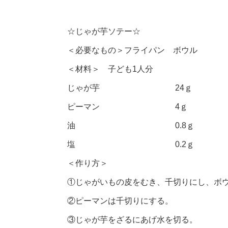
☆じゃが芋ソテー☆
＜必要なもの＞フライパン ボウル
＜材料＞ 子ども1人分
じゃが芋 24ｇ
ピーマン 4ｇ
油 0.8ｇ
塩 0.2ｇ
＜作り方＞
①じゃがいもの皮をむき、千切りにし、ボ
②ピーマンは千切りにする。
③じゃが芋をざるにあげ水を切る。