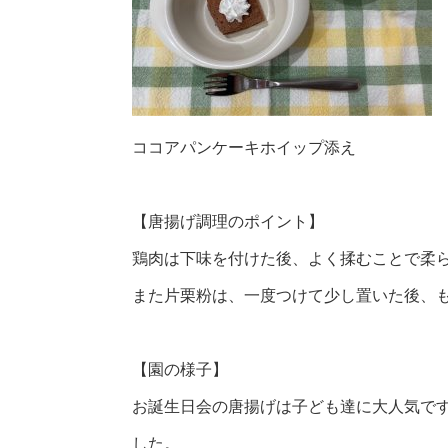
ココアパンケーキホイップ添え
【唐揚げ調理のポイント】
鶏肉は下味を付けた後、よく揉むことで柔
また片栗粉は、一度つけて少し置いた後、
【園の様子】
お誕生日会の唐揚げは子ども達に大人気で
した。