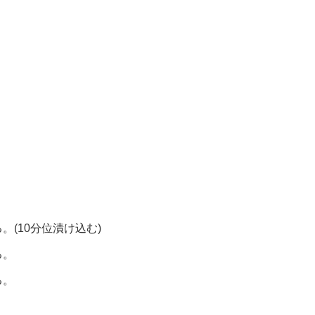
。
(10分位漬け込む)
る。
る。