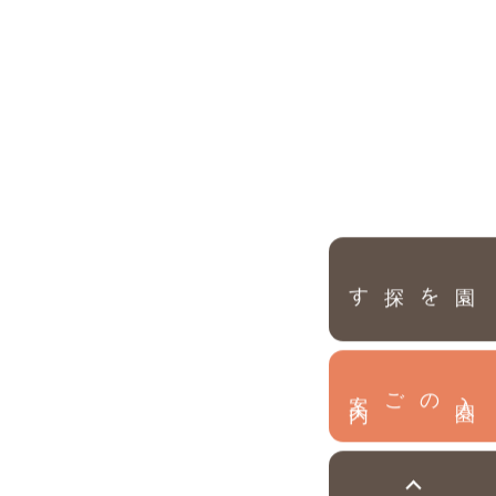
園を探す
内
入
園
のご案