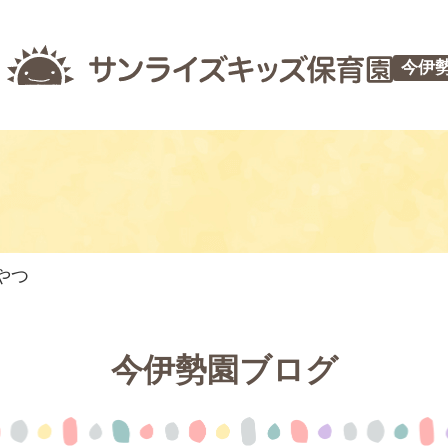
今伊
やつ
今伊勢園ブログ