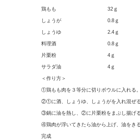
鶏もも 32ｇ
しょうが 0.8ｇ
しょうゆ 2.4ｇ
料理酒 0.8ｇ
片栗粉 4ｇ
サラダ油 4ｇ
＜作り方＞
①鶏もも肉を３等分に切りボウルに入れる
②①に酒、しょうゆ、しょうがを入れ混ぜる。
③鍋に油を熱し、②に片栗粉をまぶし揚げ
④鶏肉が浮いてきたら油から上げ、油をき
完成