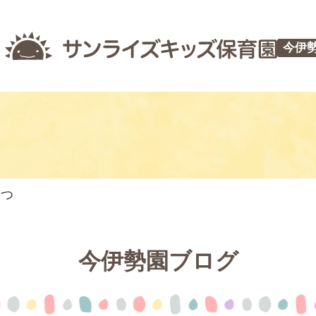
今伊
やつ
今伊勢園ブログ