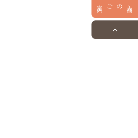
内
入
園
のご案