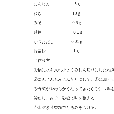
にんじん 5ｇ
ねぎ 10ｇ
みそ 0.6ｇ
砂糖 0.1ｇ
かつおだし 0.01ｇ
片栗粉 1ｇ
〈作り方〉
①鍋に水を入れ小さくみじん切りにしたね
②にんじんもみじん切りにして、①に加え
③野菜がやわらかくなってきたら②に豆腐
④だし、みそ、砂糖で味を整える。
④水溶き片栗粉でとろみをつける。