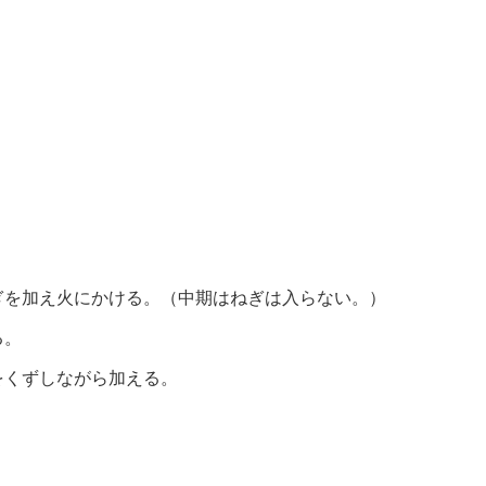
ぎを加え火にかける。（中期はねぎは入らない。）
る。
をくずしながら加える。