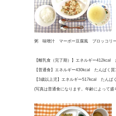
粥 味噌汁 マーボー豆腐風 ブロッコリ
【離乳食（完了期）】エネルギー412kcal た
【普通食】エネルギー430kcal たんぱく質19
【3歳以上児】エネルギー517kcal たんぱく質
(写真は普通食になります。年齢によって盛