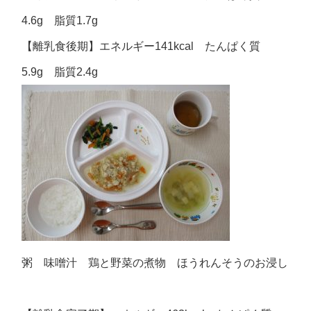
4.6g 脂質1.7g
【離乳食後期】エネルギー141kcal たんぱく質
5.9g 脂質2.4g
粥 味噌汁 鶏と野菜の煮物 ほうれんそうのお浸し