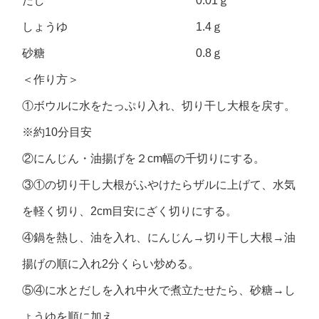
だし 0.01ｇ
しょうゆ 1.4ｇ
砂糖 0.8ｇ
＜作り方＞
①ボウルに水をたっぷり入れ、切り干し大根を戻す。
※約10分目安
②にんじん・油揚げを２cm幅の千切りにする。
③①の切り干し大根がふやけたらザルに上げて、水気
を軽く切り、2cm目安にざく切りにする。
④鍋を熱し、油を入れ、にんじん→切り干し大根→油
揚げの順に入れ2分くらい炒める。
⑤④に水とだしを入れ中火で煮立たせたら、砂糖→し
ょうゆを順に加え、