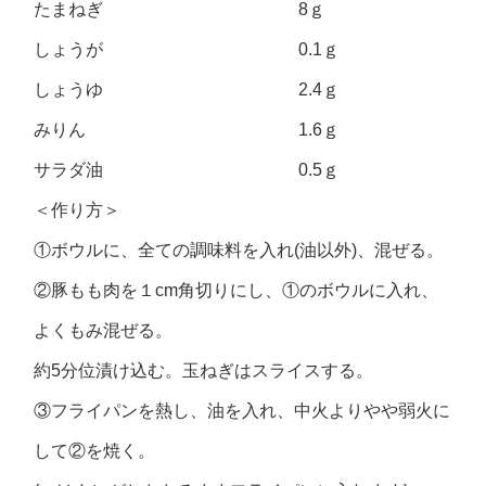
たまねぎ 8ｇ
しょうが 0.1ｇ
しょうゆ 2.4ｇ
みりん 1.6ｇ
サラダ油 0.5ｇ
＜作り方＞
①ボウルに、全ての調味料を入れ(油以外)、混ぜる。
②豚もも肉を１cm角切りにし、①のボウルに入れ、
よくもみ混ぜる。
約5分位漬け込む。玉ねぎはスライスする。
③フライパンを熱し、油を入れ、中火よりやや弱火に
して②を焼く。