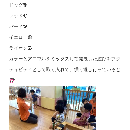
ドッグ
🐕
レッド
🔴
バード
🐓
イエロー
🟡
ライオン
🦁
カラーとアニマルをミックスして発展した遊びをアク
ティビティとして取り入れて、
繰り返し行っていると