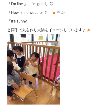
「
I’m fine
」「
I’m good
」
😆
「
How is the weather
？」
☔
「
It’s sunny
」
と両手で丸を作り太陽をイメージしていますよ