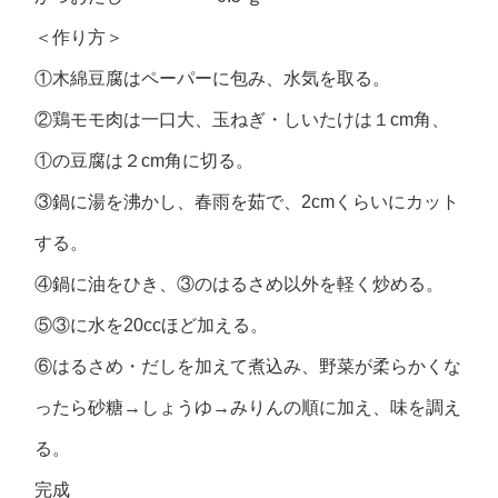
＜作り方＞
①木綿豆腐はペーパーに包み、水気を取る。
②鶏モモ肉は一口大、玉ねぎ・しいたけは１cm角、
①の豆腐は２cm角に切る。
③鍋に湯を沸かし、春雨を茹で、2cmくらいにカット
する。
④鍋に油をひき、③のはるさめ以外を軽く炒める。
⑤③に水を20ccほど加える。
⑥はるさめ・だしを加えて煮込み、野菜が柔らかくな
ったら砂糖→しょうゆ→みりんの順に加え、味を調え
る。
完成