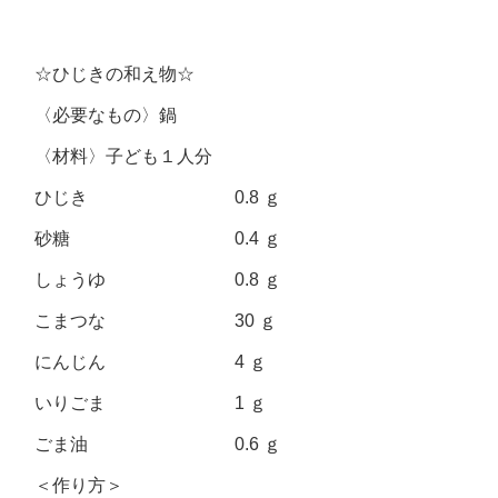
☆ひじきの和え物☆
〈必要なもの〉鍋
〈材料〉子ども１人分
ひじき 0.8 ｇ
砂糖 0.4 ｇ
しょうゆ 0.8 ｇ
こまつな 30 ｇ
にんじん 4 ｇ
いりごま 1 ｇ
ごま油 0.6 ｇ
＜作り方＞