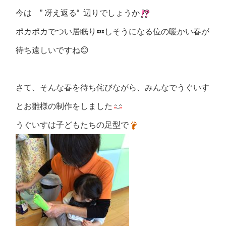
今は ” 冴え返る“ 辺りでしょうか
ポカポカでつい居眠り💤しそうになる位の暖かい春が
待ち遠しいですね😊
さて、そんな春を待ち侘びながら、みんなでうぐいす
とお雛様の制作をしました
うぐいすは子どもたちの足型で