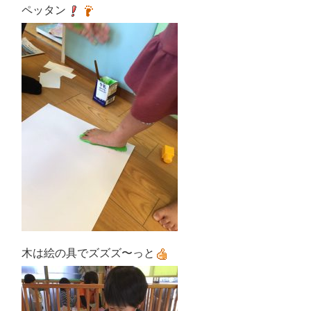
ペッタン
木は絵の具でズズズ〜っと