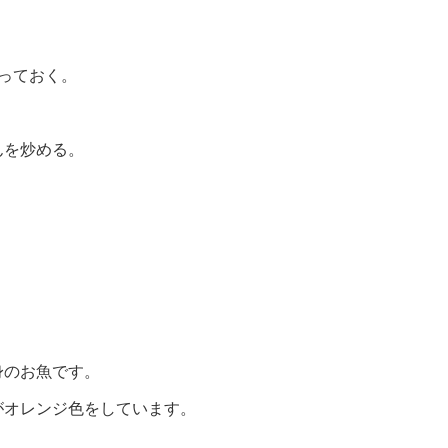
っておく。
んを炒める。
身のお魚です。
がオレンジ色をしています。