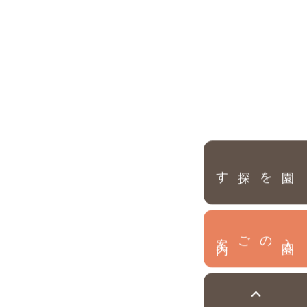
園を探す
内
入
園
のご案