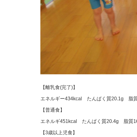
【離乳食(完了)】
エネルギー434kcal たんぱく質20.1g 脂質1
【普通食】
エネルギ451kcal たんぱく質20.4g 脂質16
【3歳以上児食】