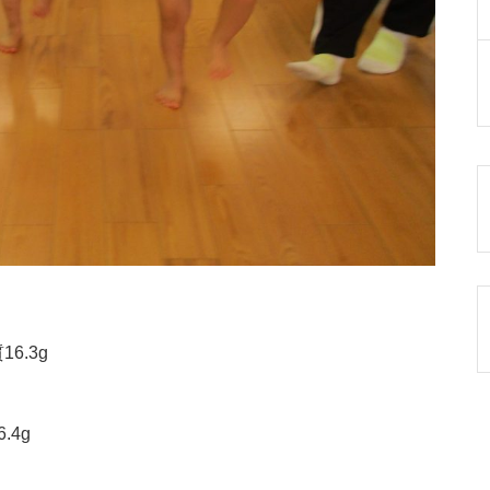
6.3g
.4g