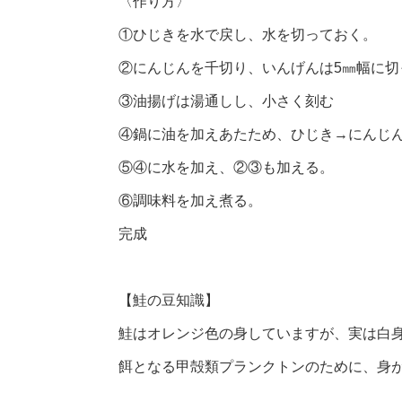
〈作り方〉
①ひじきを水で戻し、水を切っておく。
②にんじんを千切り、いんげんは5㎜幅に切
③油揚げは湯通しし、小さく刻む
④鍋に油を加えあたため、ひじき→にんじ
⑤④に水を加え、②③も加える。
⑥調味料を加え煮る。
完成
【鮭の豆知識】
鮭はオレンジ色の身していますが、実は白
餌となる甲殻類プランクトンのために、身