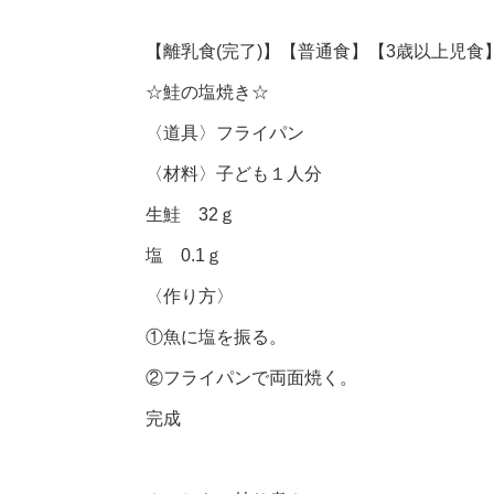
【離乳食(完了)】【普通食】【3歳以上児食
☆鮭の塩焼き☆
〈道具〉フライパン
〈材料〉子ども１人分
生鮭 32ｇ
塩 0.1ｇ
〈作り方〉
①魚に塩を振る。
②フライパンで両面焼く。
完成