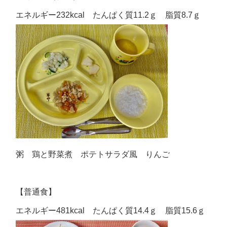
エネルギー232kcal たんぱく質11.2ｇ 脂質8.7ｇ
粥 鶏と野菜煮 ポテトサラダ風 りんご
【普通食】
エネルギー481kcal たんぱく質14.4ｇ 脂質15.6ｇ