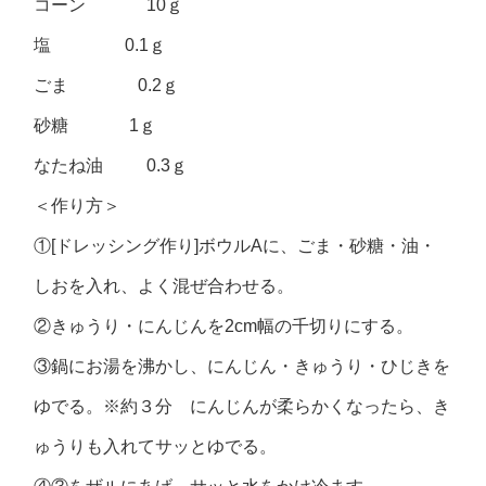
コーン 10ｇ
塩 0.1ｇ
ごま 0.2ｇ
砂糖 1ｇ
なたね油 0.3ｇ
＜作り方＞
①[ドレッシング作り]ボウルAに、ごま・砂糖・油・
しおを入れ、よく混ぜ合わせる。
②きゅうり・にんじんを2cm幅の千切りにする。
③鍋にお湯を沸かし、にんじん・きゅうり・ひじきを
ゆでる。※約３分 にんじんが柔らかくなったら、き
ゅうりも入れてサッとゆでる。