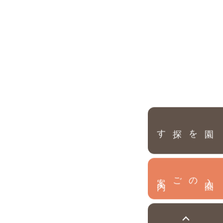
園を探す
内
入
園
のご案