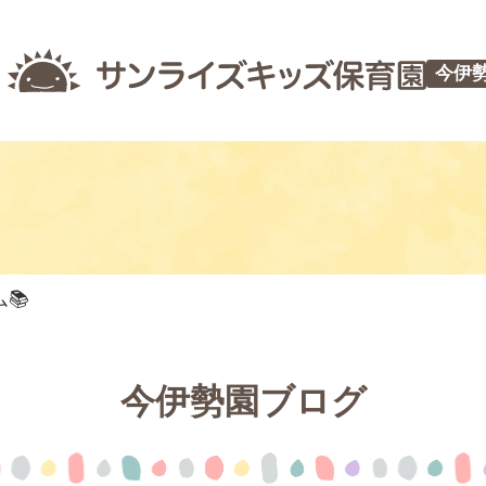
今伊
📚
今伊勢園ブログ