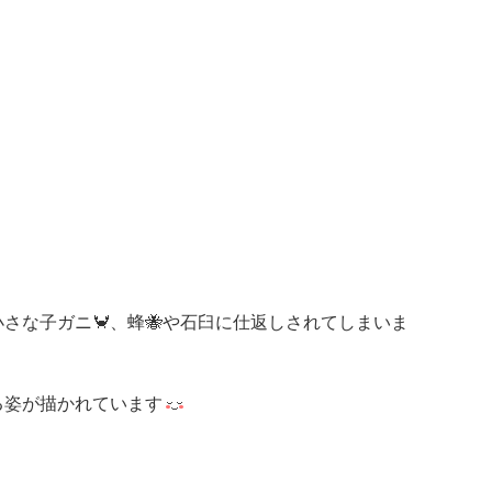
さな子ガニ🦀、蜂🐝や石臼に仕返しされてしまいま
る姿が描かれています