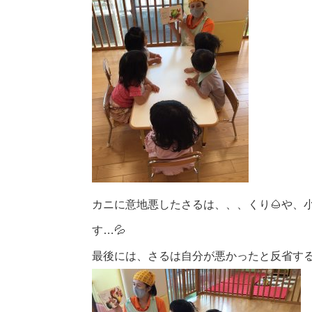
カニに意地悪したさるは、、、くり🌰や、小
す…💦
最後には、さるは自分が悪かったと反省す