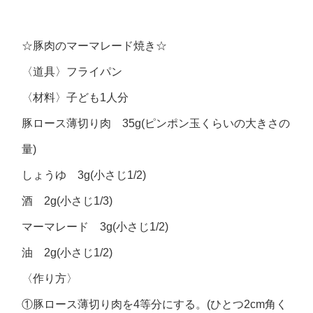
☆豚肉のマーマレード焼き☆
〈道具〉フライパン
〈材料〉子ども1人分
豚ロース薄切り肉 35g(ピンポン玉くらいの大きさの
量)
しょうゆ 3g(小さじ1/2)
酒 2g(小さじ1/3)
マーマレード 3g(小さじ1/2)
油 2g(小さじ1/2)
〈作り方〉
①豚ロース薄切り肉を4等分にする。(ひとつ2cm角く