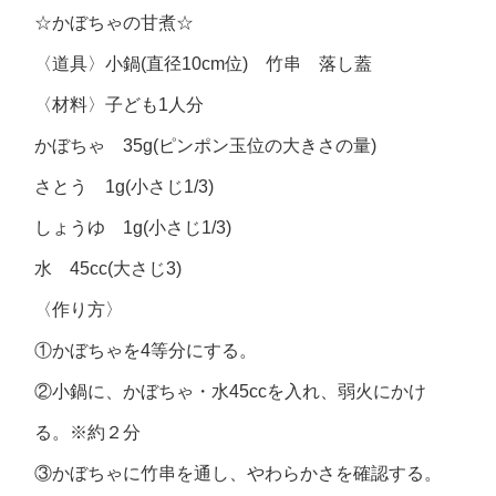
☆かぼちゃの甘煮☆
〈道具〉小鍋(直径10cm位) 竹串 落し蓋
〈材料〉子ども1人分
かぼちゃ 35g(ピンポン玉位の大きさの量)
さとう 1g(小さじ1/3)
しょうゆ 1g(小さじ1/3)
水 45cc(大さじ3)
〈作り方〉
①かぼちゃを4等分にする。
②小鍋に、かぼちゃ・水45ccを入れ、弱火にかけ
る。※約２分
③かぼちゃに竹串を通し、やわらかさを確認する。