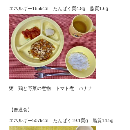
エネルギー165kcal たんぱく質4.8g 脂質1.6g
粥 鶏と野菜の煮物 トマト煮 バナナ
【普通食】
エネルギー507kcal たんぱく19.1質g 脂質14.5g