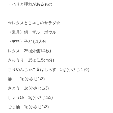
・ハリと弾力があるもの
☆レタスとじゃこのサラダ☆
〈道具〉鍋 ザル ボウル
〈材料〉子ども1人分
レタス 25g(外側1/4枚)
きゅうり 15ｇ(1.5cm分)
ちりめんじゃこ又はしらす 5ｇ(小さじ１位)
酢 1g(小さじ1/3)
さとう 1g(小さじ1/3)
しょうゆ 1g(小さじ1/3)
ごま油 1g(小さじ1/3)