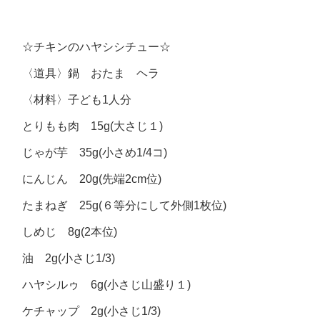
☆チキンのハヤシシチュー☆
〈道具〉鍋 おたま ヘラ
〈材料〉子ども1人分
とりもも肉 15g(大さじ１)
じゃが芋 35g(小さめ1/4コ)
にんじん 20g(先端2cm位)
たまねぎ 25g(６等分にして外側1枚位)
しめじ 8g(2本位)
油 2g(小さじ1/3)
ハヤシルゥ 6g(小さじ山盛り１)
ケチャップ 2g(小さじ1/3)