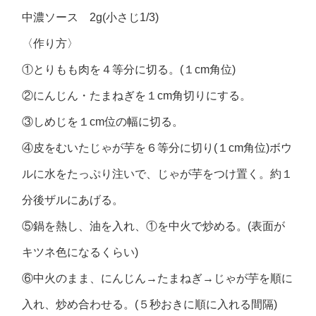
中濃ソース 2g(小さじ1/3)
〈作り方〉
①とりもも肉を４等分に切る。(１cm角位)
②にんじん・たまねぎを１cm角切りにする。
③しめじを１cm位の幅に切る。
④皮をむいたじゃが芋を６等分に切り(１cm角位)ボウ
ルに水をたっぷり注いで、じゃが芋をつけ置く。約１
分後ザルにあげる。
⑤鍋を熱し、油を入れ、①を中火で炒める。(表面が
キツネ色になるくらい)
⑥中火のまま、にんじん→たまねぎ→じゃが芋を順に
入れ、炒め合わせる。(５秒おきに順に入れる間隔)