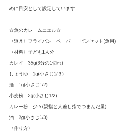
めに目安として設定しています
☆魚のカレームニエル☆
〈道具〉フライパン ペーパー ピンセット(魚用)
〈材料〉子ども1人分
カレイ 35g(3分の1切れ)
しょうゆ 1g(小さじ1/３)
酒 1g(小さじ1/2)
小麦粉 3g(小さじ1/2)
カレー粉 少々(親指と人差し指でつまんだ量)
油 2g(小さじ1/3)
〈作り方〉