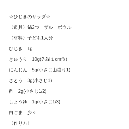
☆ひじきのサラダ☆
〈道具〉鍋2つ ザル ボウル
〈材料〉子ども1人分
ひじき 1g
きゅうり 10g(先端１cm位)
にんじん 5g(小さじ山盛り1)
さとう 3g(小さじ1)
酢 2g(小さじ1/2)
しょうゆ 1g(小さじ1/3)
白ごま 少々
〈作り方〉