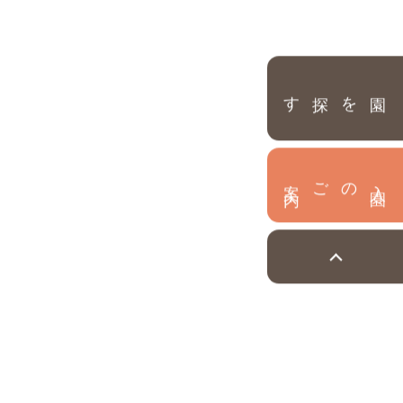
園を探す
内
入
園
のご案