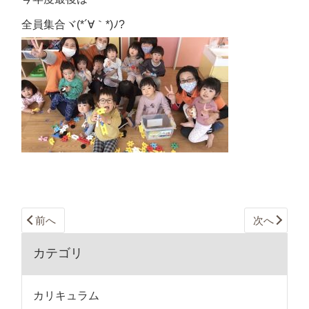
全員集合ヾ(*´∀｀*)ﾉ?
前へ
次へ
カテゴリ
カリキュラム