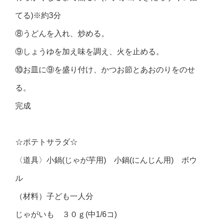
てる)※約3分
⑧うどんを入れ、炒める。
⑨しょうゆを加え味を調え、火を止める。
⑩お皿に⑨を盛り付け、かつお節とあおのりをのせ
る。
完成
☆ポテトサラダ☆
〈道具〉小鍋(じゃが芋用) 小鍋(にんじん用) ボウ
ル
（材料）子ども一人分
じゃがいも ３０ｇ(中1/6コ)