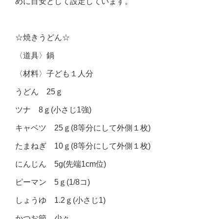
めに目安として設定しています。
☆焼きうどん☆
〈道具〉
鍋
〈材料〉
子ども１人分
うどん 25ｇ
ツナ 8ｇ(小さじ1強)
キャベツ 25ｇ(8等分にして外側１枚)
たまねぎ 10ｇ(8等分にして外側１枚)
にんじん 5g(先端1cm位)
ピーマン 5ｇ(1/8コ)
しょうゆ 1.2ｇ(小さじ1)
かつお節 少々