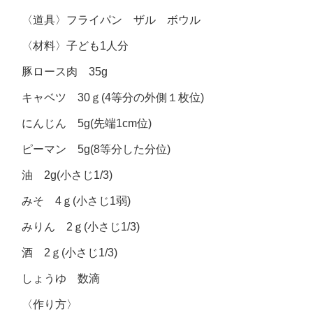
〈道具〉フライパン ザル ボウル
〈材料〉子ども1人分
豚ロース肉 35g
キャベツ 30ｇ(4等分の外側１枚位)
にんじん 5g(先端1cm位)
ピーマン 5g(8等分した分位)
油 2g(小さじ1/3)
みそ 4ｇ(小さじ1弱)
みりん 2ｇ(小さじ1/3)
酒 2ｇ(小さじ1/3)
しょうゆ 数滴
〈作り方〉