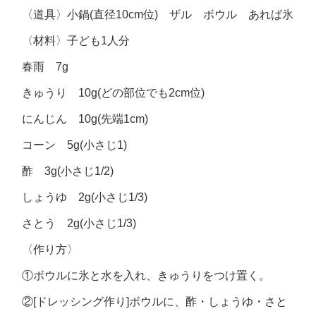
〈道具〉小鍋(直径10cm位) ザル ボウル あれば氷
〈材料〉子ども1人分
春雨 7g
きゅうり 10g(どの部位でも2cm位)
にんじん 10g(先端1cm)
コーン 5g(小さじ1)
酢 3g(小さじ1/2)
しょうゆ 2g(小さじ1/3)
さとう 2g(小さじ1/3)
〈作り方〉
①ボウルに氷と水を入れ、きゅうりをつけ置く。
②[ドレッシング作り]ボウルに、酢・しょうゆ・さと