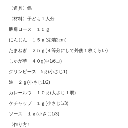
〈道具〉
鍋
〈材料〉
子ども１人分
豚肩ロース １５ｇ
にんじん １５ｇ(先端2cm）
たまねぎ ２５ｇ(４等分にして外側１枚くらい)
じゃが芋 ４０g(中1/6コ)
グリンピース 5ｇ(小さじ1)
油 ２ｇ(小さじ1/2)
カレールウ １０ｇ(大さじ１弱)
ケチャップ １ｇ(小さじ1/3)
ソース １ｇ(小さじ1/3)
〈作り方〉