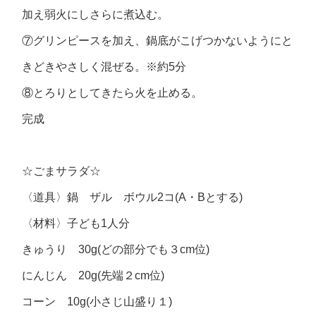
加え弱火にしさらに煮込む。
⑦グリンピースを加え、鍋底がこげつかないようにと
きどきやさしく混ぜる。※約5分
⑧とろりとしてきたら火を止める。
完成
☆ごまサラダ☆
〈道具〉鍋 ザル ボウル2コ(A・Bとする)
〈材料〉子ども1人分
きゅうり 30g(どの部分でも３cm位)
にんじん 20g(先端２cm位)
コーン 10g(小さじ山盛り１)