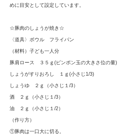
めに目安として設定しています。
☆豚肉のしょうが焼き☆
〈道具〉ボウル フライパン
（材料）子ども一人分
豚肩ロース ３５ｇ(ピンポン玉の大きさ位の量)
しょうがすりおろし １ｇ(小さじ1/3)
しょうゆ ２ｇ（小さじ１/3）
酒 ２ｇ（小さじ１/3）
油 ２ｇ（小さじ１/2）
（作り方）
①豚肉は一口大に切る。