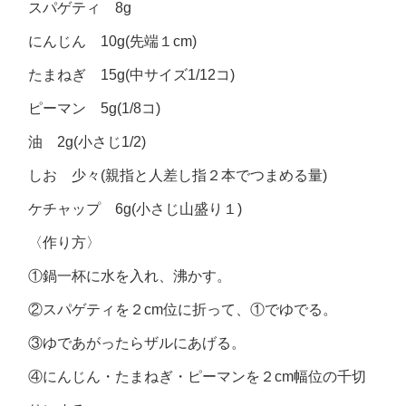
スパゲティ 8g
にんじん 10g(先端１cm)
たまねぎ 15g(中サイズ1/12コ)
ピーマン 5g(1/8コ)
油 2g(小さじ1/2)
しお 少々(親指と人差し指２本でつまめる量)
ケチャップ 6g(小さじ山盛り１)
〈作り方〉
①鍋一杯に水を入れ、沸かす。
②スパゲティを２cm位に折って、①でゆでる。
③ゆであがったらザルにあげる。
④にんじん・たまねぎ・ピーマンを２cm幅位の千切