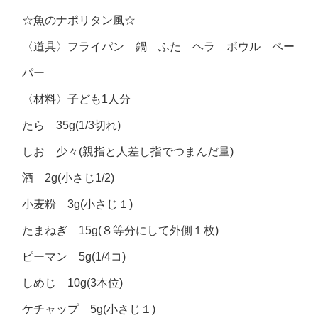
☆魚のナポリタン風☆
〈道具〉フライパン 鍋 ふた ヘラ ボウル ペー
パー
〈材料〉子ども1人分
たら 35g(1/3切れ)
しお 少々(親指と人差し指でつまんだ量)
酒 2g(小さじ1/2)
小麦粉 3g(小さじ１)
たまねぎ 15g(８等分にして外側１枚)
ピーマン 5g(1/4コ)
しめじ 10g(3本位)
ケチャップ 5g(小さじ１)