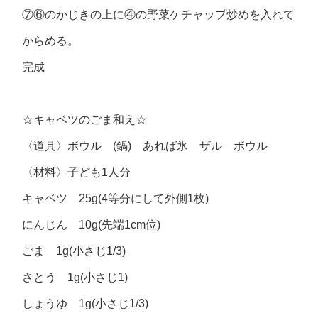
⑦⑥のかじきの上に④の野菜ケチャップ炒めを入れて
からめる。
完成
☆キャベツのごま和え☆
〈道具〉ボウル (鍋) あれば氷 ザル ボウル
〈材料〉子ども1人分
キャベツ 25g(4等分にして外側1枚)
にんじん 10g(先端1cm位)
ごま 1g(小さじ1/3)
さとう 1g(小さじ1)
しょうゆ 1g(小さじ1/3)