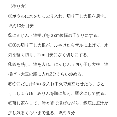
〈作り方〉
①ボウルに水をたっぷり入れ、切り干し大根を戻す。
※約10分目安
②にんじん・油揚げを２cm位幅の千切りにする。
③①の切り干し大根が、ふやけたらザルに上げて、水
気を軽く切り、2cm目安にざく切りにする。
④鍋を熱し、油を入れ、にんじん→切り干し大根→油
揚げ→大豆の順に入れ2分くらい炒める。
⑤④にだし汁45ccを入れ中火で煮立たせたら、さと
う→しょうゆ→みりんを順に加え、弱火にして煮る。
⑥落し蓋をして、時々箸で混ぜながら、鍋底に煮汁が
少し残るくらいまで煮る。※約３分