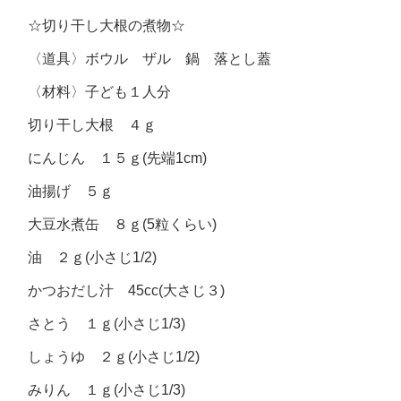
☆切り干し大根の煮物☆
〈道具〉ボウル ザル 鍋 落とし蓋
〈材料〉子ども１人分
切り干し大根 ４ｇ
にんじん １５ｇ(先端1cm)
油揚げ ５ｇ
大豆水煮缶 ８ｇ(5粒くらい)
油 ２ｇ(小さじ1/2)
かつおだし汁 45cc(大さじ３)
さとう １ｇ(小さじ1/3)
しょうゆ ２ｇ(小さじ1/2)
みりん １ｇ(小さじ1/3)