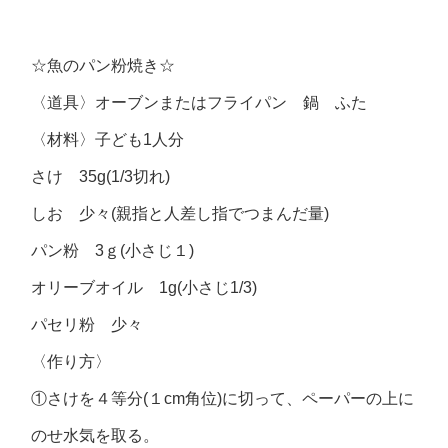
☆魚のパン粉焼き☆
〈道具〉オーブンまたはフライパン 鍋 ふた
〈材料〉子ども1人分
さけ 35g(1/3切れ)
しお 少々(親指と人差し指でつまんだ量)
パン粉 3ｇ(小さじ１)
オリーブオイル 1g(小さじ1/3)
パセリ粉 少々
〈作り方〉
①さけを４等分(１cm角位)に切って、ペーパーの上に
のせ水気を取る。