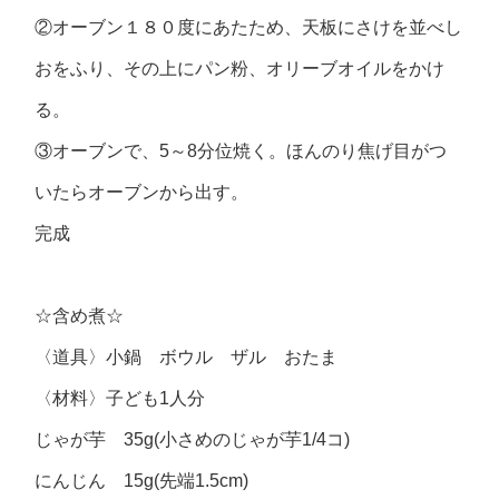
②オーブン１８０度にあたため、天板にさけを並べし
おをふり、その上にパン粉、オリーブオイルをかけ
る。
③オーブンで、5～8分位焼く。ほんのり焦げ目がつ
いたらオーブンから出す。
完成
☆含め煮☆
〈道具〉小鍋 ボウル ザル おたま
〈材料〉子ども1人分
じゃが芋 35g(小さめのじゃが芋1/4コ)
にんじん 15g(先端1.5cm)