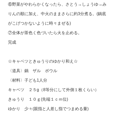
⑥野菜がやわらかくなったら、さとう→しょうゆ→み
りんの順に加え、中火のままさらに約3分煮る。(鍋底
がこげつかないように時々まぜる)
⑦全体が茶色く色づいたら火を止める。
完成
☆キャベツときゅうりのゆかり和え☆
〈道具〉鍋 ザル ボウル
〈材料〉子ども1人分
キャベツ ２５g（8等分にして外側１枚くらい）
きゅうり １０ｇ(先端１ｃｍ位)
ゆかり 少々(親指と人差し指でつまめる量)