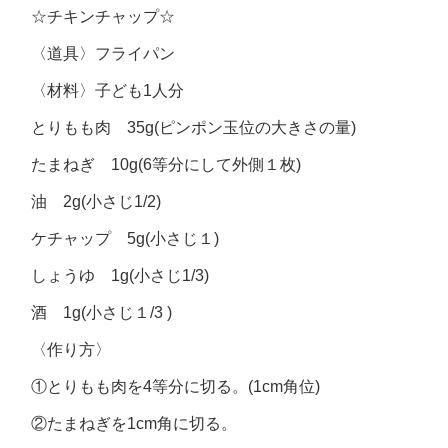
☆チキンチャップ☆
〈道具〉フライパン
〈材料〉子ども1人分
とりもも肉 35g(ピンポン玉位の大きさの量)
たまねぎ 10g(6等分にして外側１枚)
油 2g(小さじ1/2)
ケチャップ 5g(小さじ１)
しょうゆ 1g(小さじ1/3)
酒 1g(小さじ１/3 )
〈作り方〉
①とりもも肉を4等分に切る。(1cm角位)
②たまねぎを1cm角に切る。