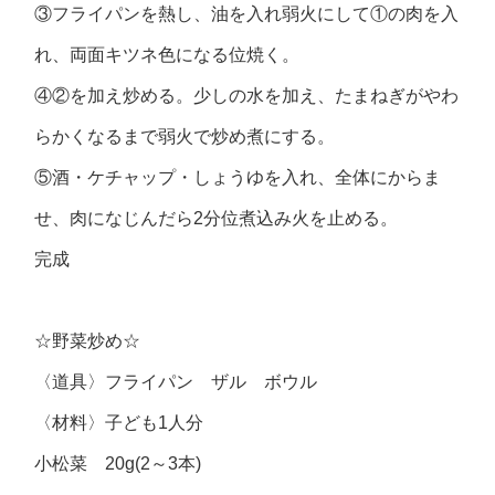
③フライパンを熱し、油を入れ弱火にして①の肉を入
れ、両面キツネ色になる位焼く。
④②を加え炒める。少しの水を加え、たまねぎがやわ
らかくなるまで弱火で炒め煮にする。
⑤酒・ケチャップ・しょうゆを入れ、全体にからま
せ、肉になじんだら2分位煮込み火を止める。
完成
☆野菜炒め☆
〈道具〉フライパン ザル ボウル
〈材料〉子ども1人分
小松菜 20g(2～3本)