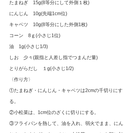
たまねぎ 15g(8等分にして外側１枚)
にんじん 10g(先端1cm位)
キャベツ 10g(8等分にした外側1枚)
コーン 8ｇ(小さじ1位)
油 1g(小さじ1/3)
しお 少々(親指と人差し指でつまんだ量)
とりがらだし １g(小さじ1/2)
〈作り方〉
①たまねぎ・にんじん・キャベツは2cmの千切りにす
る。
②小松菜は、1cm位のざくに切りにする。
③フライパンを熱して、油を入れ、弱火でまま、にん