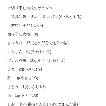
☆切り干し大根のサラダ☆
〈道具〉鍋 ザル ボウル2コ(A・Bとする)
〈材料〉子ども1人分
切り干し大根 3g
きゅうり 15g(どの部分でも2cm位)
にんじん 5g(先端1cm位)
ツナ水煮缶 10g(小さじ山盛り１)
ごま 2g(小さじ1/2)
酢 1g(小さじ1/3)
さとう 1g(小さじ1/3)
油 1g(小さじ1/3)
しお 少々(親指と人差し指でつまんだ量)