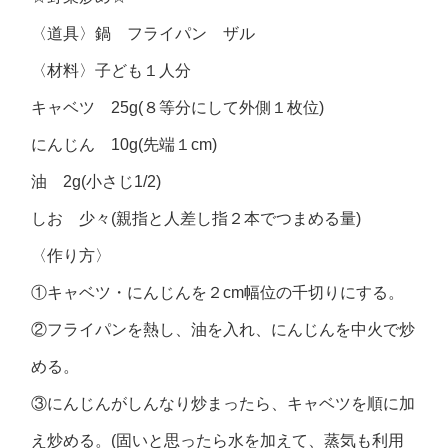
〈道具〉鍋 フライパン ザル
〈材料〉子ども１人分
キャベツ 25g(８等分にして外側１枚位)
にんじん 10g(先端１cm)
油 2g(小さじ1/2)
しお 少々(親指と人差し指２本でつまめる量)
〈作り方〉
①キャベツ・にんじんを２cm幅位の千切りにする。
②フライパンを熱し、油を入れ、にんじんを中火で炒
める。
③にんじんがしんなり炒まったら、キャベツを順に加
え炒める。(固いと思ったら水を加えて、蒸気も利用