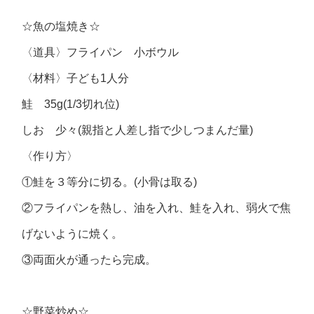
☆魚の塩焼き☆
〈道具〉フライパン 小ボウル
〈材料〉子ども1人分
鮭 35g(1/3切れ位)
しお 少々(親指と人差し指で少しつまんだ量)
〈作り方〉
①鮭を３等分に切る。(小骨は取る)
②フライパンを熱し、油を入れ、鮭を入れ、弱火で焦
げないように焼く。
③両面火が通ったら完成。
☆野菜炒め☆