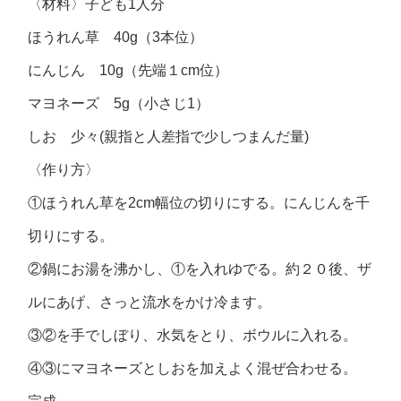
〈材料〉子ども1人分
ほうれん草 40g（3本位）
にんじん 10g（先端１cm位）
マヨネーズ 5g（小さじ1）
しお 少々(親指と人差指で少しつまんだ量)
〈作り方〉
①ほうれん草を2cm幅位の切りにする。にんじんを千
切りにする。
②鍋にお湯を沸かし、①を入れゆでる。約２０後、ザ
ルにあげ、さっと流水をかけ冷ます。
③②を手でしぼり、水気をとり、ボウルに入れる。
④③にマヨネーズとしおを加えよく混ぜ合わせる。