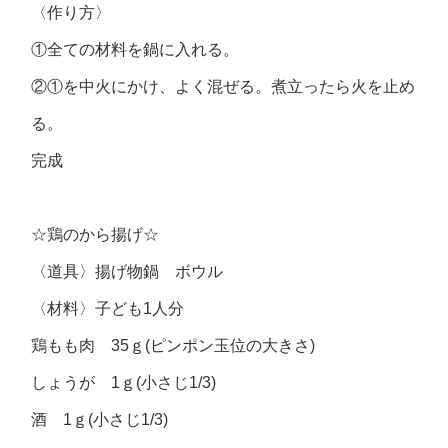
〈作り方〉
①全ての材料を鍋に入れる。
②①を中火にかけ、よく混ぜる。煮立ったら火を止め
る。
完成
☆鶏のから揚げ☆
〈道具〉揚げ物鍋 ボウル
〈材料〉子ども1人分
鶏もも肉 35ｇ(ピンポン玉位の大きさ)
しょうが 1ｇ(小さじ1/3)
酒 1ｇ(小さじ1/3)