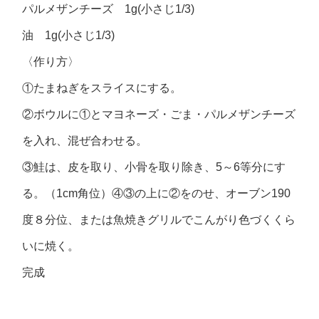
パルメザンチーズ 1g(小さじ1/3)
油 1g(小さじ1/3)
〈作り方〉
①たまねぎをスライスにする。
②ボウルに①とマヨネーズ・ごま・パルメザンチーズ
を入れ、混ぜ合わせる。
③鮭は、皮を取り、小骨を取り除き、5～6等分にす
る。（1cm角位）④③の上に②をのせ、オーブン190
度８分位、または魚焼きグリルでこんがり色づくくら
いに焼く。
完成