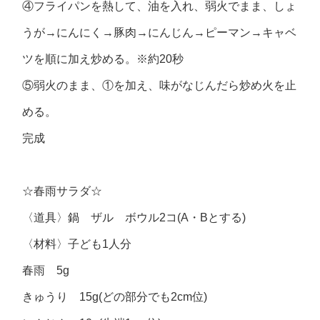
④フライパンを熱して、油を入れ、弱火でまま、しょ
うが→にんにく→豚肉→にんじん→ピーマン→キャベ
ツを順に加え炒める。※約20秒
⑤弱火のまま、①を加え、味がなじんだら炒め火を止
める。
完成
☆春雨サラダ☆
〈道具〉鍋 ザル ボウル2コ(A・Bとする)
〈材料〉子ども1人分
春雨 5g
きゅうり 15g(どの部分でも2cm位)