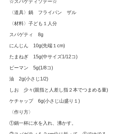
☆スパゲティソテー☆
〈道具〉鍋 フライパン ザル
〈材料〉子ども１人分
スパゲティ 8g
にんじん 10g(先端１cm)
たまねぎ 15g(中サイズ1/12コ)
ピーマン 5g(1/8コ)
油 2g(小さじ1/2)
しお 少々(親指と人差し指２本でつまめる量)
ケチャップ 6g(小さじ山盛り１)
〈作り方〉
①鍋一杯に水を入れ、沸かす。