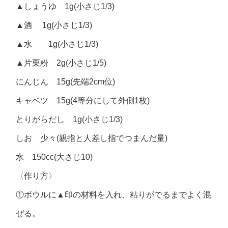
▲しょうゆ 1g(小さじ1/3)
▲酒 1g(小さじ1/3)
▲水 1g(小さじ1/3)
▲片栗粉 2g(小さじ1/5)
にんじん 15g(先端2cm位)
キャベツ 15g(4等分にして外側1枚)
とりがらだし 1g(小さじ1/3)
しお 少々(親指と人差し指でつまんだ量)
水 150cc(大さじ10)
〈作り方〉
①ボウルに▲印の材料を入れ、粘りがでるまでよく混
ぜる。