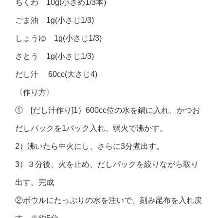
ちくわ 10g(小さめ1/3本)
ごま油 1g(小さじ1/3)
しょうゆ 1g(小さじ1/3)
さとう 1g(小さじ1/3)
だし汁 60cc(大さじ4)
〈作り方〉
① [だし汁作り]1）600cc位の水を鍋に入れ、かつお
だしパックを1パック入れ、弱火で沸かす。
2）沸いたら中火にし、さらに3分煮出す。
3）３分後、火を止め、だしパックを絞りながら取り
出す。完成
②ボウルにたっぷりの水を注いで、刻み昆布を入れ戻