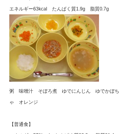
エネルギー63kcal たんぱく質1.9g 脂質0.7g
粥 味噌汁 そぼろ煮 ゆでにんじん ゆでかぼち
ゃ オレンジ
【普通食】