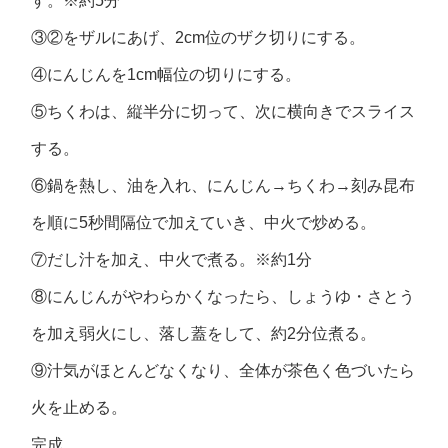
す。※約5分
③②をザルにあげ、2cm位のザク切りにする。
④にんじんを1cm幅位の切りにする。
⑤ちくわは、縦半分に切って、次に横向きでスライス
する。
⑥鍋を熱し、油を入れ、にんじん→ちくわ→刻み昆布
を順に5秒間隔位で加えていき、中火で炒める。
⑦だし汁を加え、中火で煮る。※約1分
⑧にんじんがやわらかくなったら、しょうゆ・さとう
を加え弱火にし、落し蓋をして、約2分位煮る。
⑨汁気がほとんどなくなり、全体が茶色く色づいたら
火を止める。
完成