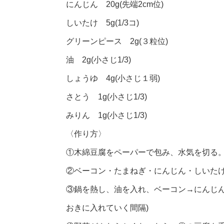
にんじん 20g(先端2cm位)
しいたけ 5g(1/3コ)
グリーンピース 2g(３粒位)
油 2g(小さじ1/3)
しょうゆ 4g(小さじ１弱)
さとう 1g(小さじ1/3)
みりん 1g(小さじ1/3)
〈作り方〉
①木綿豆腐をペーパーで包み、水気を切る。
②ベーコン・たまねぎ・にんじん・しいたけ
③鍋を熱し、油を入れ、ベーコン→にんじん
おきに入れていく間隔)