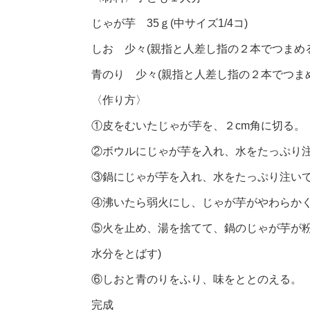
じゃが芋 35ｇ(中サイズ1/4コ)
しお 少々(親指と人差し指の２本でつまめる
青のり 少々(親指と人差し指の２本でつま
〈作り方〉
①皮をむいたじゃが芋を、２cm角に切る。
②ボウルにじゃが芋を入れ、水をたっぷり
③鍋にじゃが芋を入れ、水をたっぷり注い
④沸いたら弱火にし、じゃが芋がやわらか
⑤火を止め、湯を捨てて、鍋のじゃが芋が粉
水分をとばす)
⑥しおと青のりをふり、味をととのえる。
完成