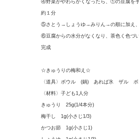
④野菜がやわらかくなったら、①の豆腐を手
約１分
⑤さとう→しょうゆ→みりん→の順に加え
⑥豆腐からの水分がなくなり、茶色く色づ
完成
☆きゅうりの梅和え☆
〈道具〉ボウル (鍋) あれば氷 ザル ボ
〈材料〉子ども1人分
きゅうり 25g(1/4本分)
梅干し 1g(小さじ1/3)
かつお節 1g(小さじ1)