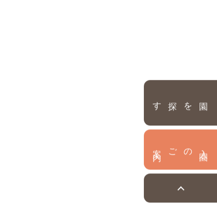
園を探す
内
入
園
のご案