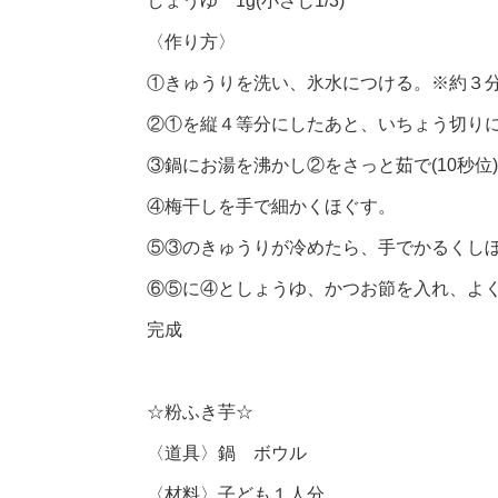
しょうゆ 1g(小さじ1/3)
〈作り方〉
①きゅうりを洗い、氷水につける。※約３
②①を縦４等分にしたあと、いちょう切り
③鍋にお湯を沸かし②をさっと茹で(10秒
④梅干しを手で細かくほぐす。
⑤③のきゅうりが冷めたら、手でかるくし
⑥⑤に④としょうゆ、かつお節を入れ、よ
完成
☆粉ふき芋☆
〈道具〉鍋 ボウル
〈材料〉子ども１人分