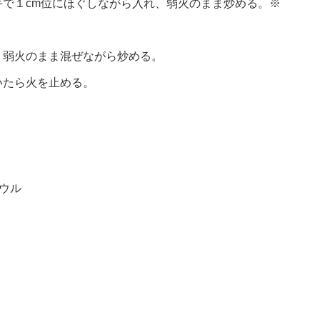
で１cm位にほぐしながら入れ、弱火のまま炒める。※
、弱火のまま混ぜながら炒める。
いたら火を止める。
ウル