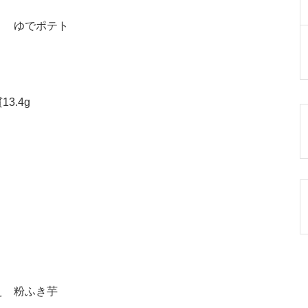
り ゆでポテト
3.4g
え 粉ふき芋