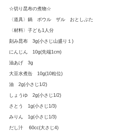
☆切り昆布の煮物☆
〈道具〉鍋 ボウル ザル おとしぶた
〈材料〉子ども1人分
刻み昆布 3g(小さじ山盛り１)
にんじん 10g(先端1cm)
油あげ 3g
大豆水煮缶 10g(10粒位)
油 2g(小さじ1/2)
しょうゆ 2g(小さじ1/2)
さとう 1g(小さじ1/3)
みりん 1g(小さじ1/3)
だし汁 60cc(大さじ4)