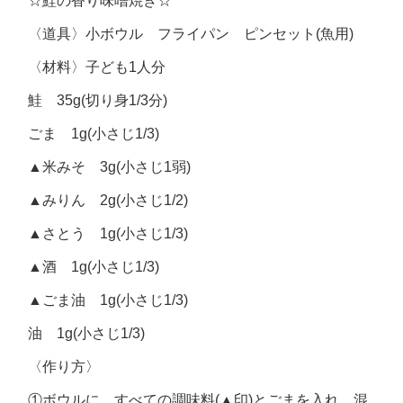
☆鮭の香り味噌焼き☆
〈道具〉小ボウル フライパン ピンセット(魚用)
〈材料〉子ども1人分
鮭 35g(切り身1/3分)
ごま 1g(小さじ1/3)
▲米みそ 3g(小さじ1弱)
▲みりん 2g(小さじ1/2)
▲さとう 1g(小さじ1/3)
▲酒 1g(小さじ1/3)
▲ごま油 1g(小さじ1/3)
油 1g(小さじ1/3)
〈作り方〉
①ボウルに、すべての調味料(▲印)とごまを入れ、混