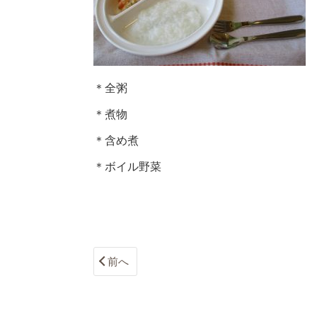
＊全粥
＊煮物
＊含め煮
＊ボイル野菜
前へ