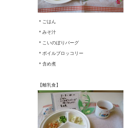
＊ごはん
＊みそ汁
＊こいのぼりバーグ
＊ボイルブロッコリー
＊含め煮
【離乳食】