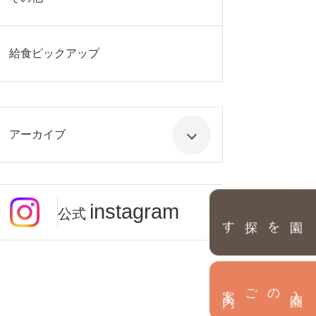
給食ピックアップ
アーカイブ
instagram
公式
園を探す
内
入
園
のご案