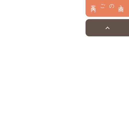
内
入
園
のご案