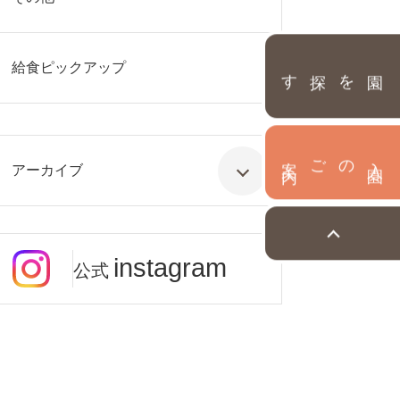
給食ピックアップ
園を探す
内
入
園
のご案
アーカイブ
instagram
公式