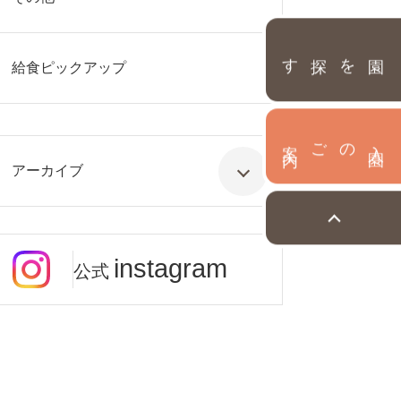
園を探す
給食ピックアップ
内
入
園
のご案
アーカイブ
instagram
公式