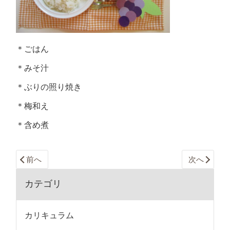
＊ごはん
＊みそ汁
＊ぶりの照り焼き
＊梅和え
＊含め煮
前へ
次へ
カテゴリ
カリキュラム